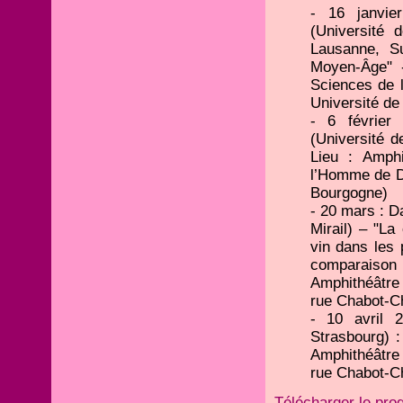
- 16 janvie
(Université 
Lausanne, S
Moyen-Âge" 
Sciences de 
Université de
- 6 février
(Université d
Lieu : Amph
l’Homme de D
Bourgogne)
- 20 mars : D
Mirail) – "L
vin dans les
comparaiso
Amphithéâtre
rue Chabot-Ch
- 10 avril 
Strasbourg) :
Amphithéâtre
rue Chabot-Ch
Télécharger le pr