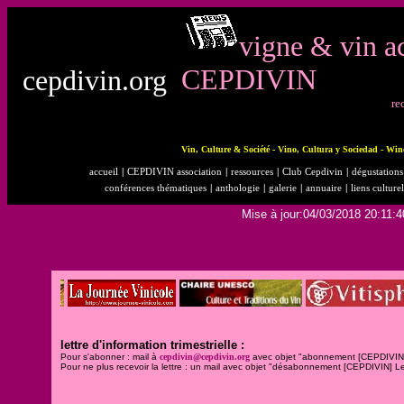
vigne & vin a
CEPDIVIN
cepdivin.org
re
Vin, Culture & Société - Vino, Cultura y Sociedad - Win
accueil
|
CEPDIVIN association
|
ressources
|
Club Cepdivin
|
dégustations 
conférences thématiques
|
anthologie
|
galerie
|
annuaire
|
liens culturel
Mise à jour:04/03/2018 20:11:4
lettre d'information trimestrielle :
Pour s'abonner : mail à
cepdivin@cepdivin.org
avec objet "abonnement [CEPDIVIN] 
Pour ne plus recevoir la lettre : un mail avec objet "désabonnement [CEPDIVIN] Let