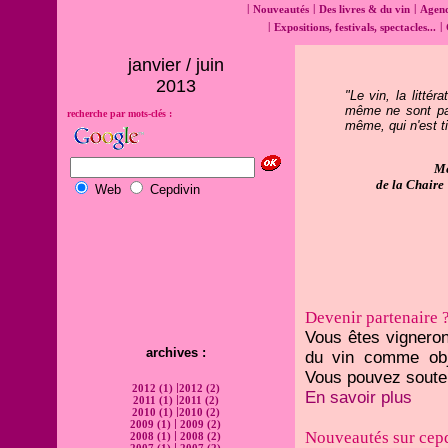
|
|
|
Nouveautés
Des livres & du vin
Agen
|
|
Expositions, festivals, spectacles...
janvier / juin
2013
"Le vin, la littér
même ne sont pas
recherche par mots-clés :
même, qui n'est t
Me
de la Chaire
Web
Cepdivin
Devenir partenaire 
Vous êtes vigneron
archives :
du vin comme objet
Vous pouvez souten
|
2012 (1)
2012 (2)
En savoir plus
|
2011 (1)
2011 (2)
|
2010 (1)
2010 (2)
|
2009 (1)
2009 (2)
Nouveautés sur cep
|
2008 (1)
2008 (2)
|