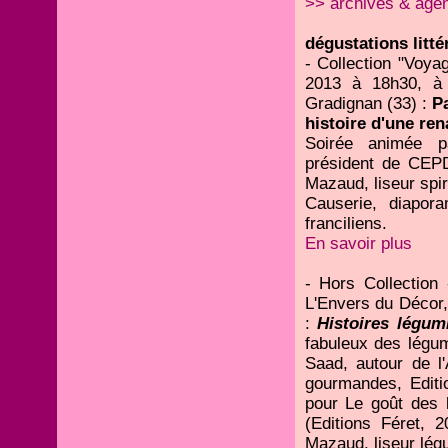
>> archives & age
dégustations littér
- Collection "Voya
2013 à 18h30, à 
Gradignan (33) :
Pa
histoire d'une re
Soirée animée p
président de CEPD
Mazaud, liseur spi
Causerie, diapor
franciliens.
En savoir plus
- Hors Collection
L'Envers du Décor,
:
Histoires légum
fabuleux des légum
Saad, autour de l'
gourmandes, Editio
pour Le goût des l
(Editions Féret, 2
Mazaud, liseur lég