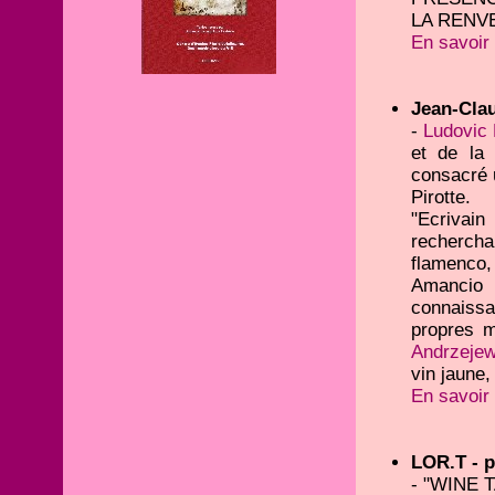
LA RENV
En savoir 
Jean-Clau
-
Ludovic 
et de la 
consacré 
Pirotte.
"Ecrivai
rechercha
flamenco,
Amancio 
connaissan
propres 
Andrzejew
vin jaune
En savoir 
LOR.T - p
- "WINE 