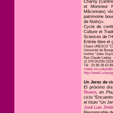
Charny (Centre
et Monsieur P
Mâconnais) réa
patrimoine bou
de Nuits)».
Cycle de conf
Culture et Trad
Sciences de l’
Entrée libre et 
Chaire UNESCO "Cult
Université de Bour
Institut "Jules Guyo
Rue Claude Ladrey 
21 078 DIJON CED
Tél : 03 80 39 63 89
chaire.vin-culture@
http://www2.u-bourg
Un Jerez de cin
El próximo dí
Rivero
, en Pla
ciclo "Encuentr
el título "Un Je
José Luis Jimé
Responsable de