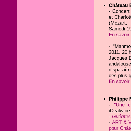
Château 
- Concert
et Charlot
(Mozart,
Samedi 19
En savoir 
- "Mahmou
2011, 20 
Jacques D
andalous
disparaît
des plus 
En savoir 
Philippe 
-
"Une c
iDealwine 
-
Guérites
-
ART & VI
pour Chât