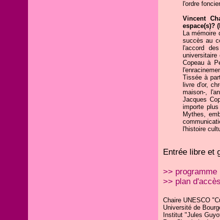
l'ordre foncier
Vincent Ch
espace(s)? 
La mémoire d
succès au c
l'accord de
universitaire
Copeau à Pe
l'enracinem
Tissée à part
livre d'or, c
maison-, l'a
Jacques Cop
importe plus
Mythes, embl
communicatio
l'histoire cul
Entrée libre et 
>> programme
>> plan d'accè
Chaire UNESCO "Cult
Université de Bour
Institut "Jules Guyo