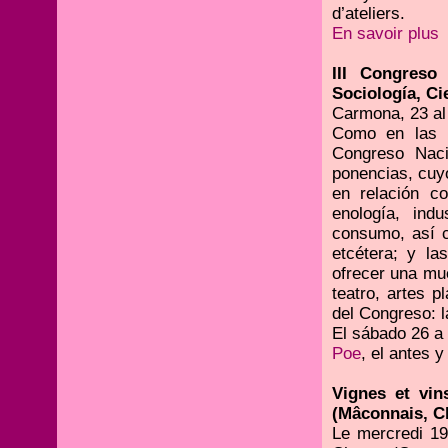
d’ateliers.
En savoir plus
III Congreso
Sociología, Ci
Carmona, 23 al
Como en las an
Congreso Naci
ponencias, cuyo
en relación co
enología, ind
consumo, así co
etcétera; y la
ofrecer una mue
teatro, artes pl
del Congreso: la
El sábado 26 a 
Poe
, el antes 
Vignes et vin
(Mâconnais, Ch
Le mercredi 19