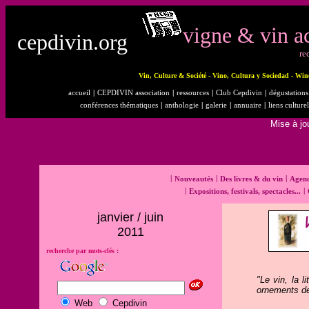
vigne & vin ac
cepdivin.org
re
Vin, Culture & Société - Vino, Cultura y Sociedad - Win
accueil
|
CEPDIVIN association
|
ressources
|
Club Cepdivin
|
dégustations 
conférences thématiques
|
anthologie
|
galerie
|
annuaire
|
liens culturel
Mise à jo
|
|
|
Nouveautés
Des livres & du vin
Agen
|
|
Expositions, festivals, spectacles...
janvier / juin
2011
recherche par mots-clés :
"Le vin, la 
ornements de 
Web
Cepdivin