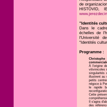
de organizacion
HISTOVID, I
www.jerezdeci
"Identités cul
Dans le cadr
échelles de l'
l'Université d
"Identités cult
Programme :
Christophe 
commerciale 
À l'origine d
vitivinicoles
singularités
illustrent a
petits centr
négoce à Per
le rapide b
reconfiguratio
Cette présen
compréhensio
Il s'agira d'
des référenc