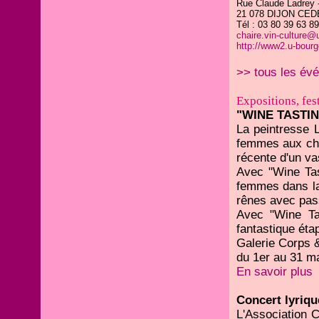
Rue Claude Ladrey 
21 078 DIJON CED
Tél : 03 80 39 63 89
chaire.vin-culture@
http://www2.u-bourg
>> tous les év
Expositions, fest
"WINE TASTIN
La peintresse 
femmes aux che
récente d'un vas
Avec "Wine Tas
femmes dans la
rênes avec pas
Avec "Wine Ta
fantastique éta
Galerie Corps 
du 1er au 31 ma
En savoir plus
Concert lyriqu
L'Association 