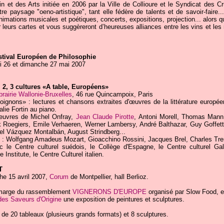
in et des Arts initiée en 2006 par la Ville de Collioure et le Syndicat des C
e paysage "oeno-artistique", tant elle fédère de talents et de savoir-faire
imations musicales et poétiques, concerts, expositions, projection... alors que
 leurs cartes et vous suggèreront d’heureuses alliances entre les vins et l
estival Européen de Philosophie
i 26 et dimanche 27 mai 2007
 2, 3 cultures «A table, Européens»
brairie Wallonie-Bruxelles
, 46 rue Quincampoix, Paris
oignons» : lectures et chansons extraites d'œuvres de la littérature europée
ie Fortin au piano.
œuvres de Michel Onfray,
Jean Claude Pirotte
, Antoni Morell, Thomas Mann
 Roegiers, Emile Verhaeren, Werner Lambersy, André Balthazar, Guy Goffette
 Vázquez Montalbán, August Strindberg...
: Wolfgang Amadeus Mozart, Gioacchino Rossini, Jacques Brel, Charles Trene
c le Centre culturel suédois, le Collège d'Espagne, le Centre culturel G
 Institute, le Centre Culturel italien.
T
e 15 avril 2007,
Corum
de Montpellier, hall Berlioz.
 marge du rassemblement
VIGNERONS D'EUROPE
organisé par Slow Food, et
des Saveurs d'Origine
une exposition de peintures et sculptures.
e 20 tableaux (plusieurs grands formats) et 8 sculptures.