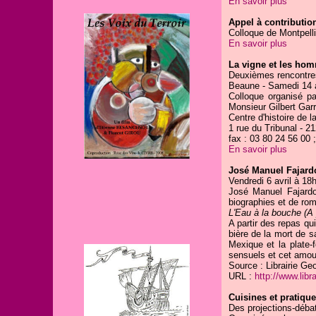
En savoir plus
Appel à contribution
Colloque de Montpelli
En savoir plus
La vigne et les homm
Deuxièmes rencontres 
Beaune - Samedi 14 a
Colloque organisé pa
Monsieur Gilbert Garri
Centre d'histoire de l
1 rue du Tribunal - 
fax : 03 80 24 56 00 ;
En savoir plus
José Manuel Fajard
Vendredi 6 avril à 18h
José Manuel Fajardo 
biographies et de ro
L'Eau à la bouche (A 
A partir des repas qui
bière de la mort de s
Mexique et la plate
sensuels et cet amour
Source : Librairie Ge
URL :
http://www.libr
Cuisines et pratique
Des projections-débat