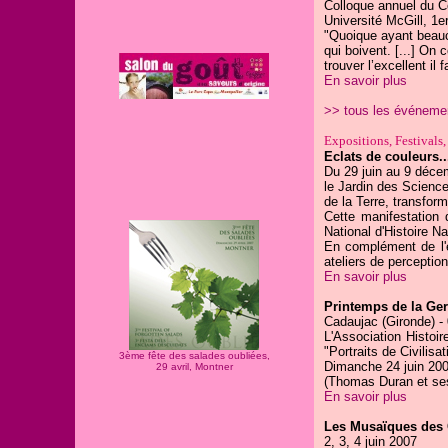
Colloque annuel du Co
Université McGill, 1
"Quoique ayant beauco
qui boivent. [...] On 
trouver l’excellent il
En savoir plus
>> tous les événeme
Expositions, Festivals, 
Eclats de couleurs..
Du 29 juin au 9 déce
le Jardin des Science
de la Terre, transfor
Cette manifestation
National d'Histoire Na
En complément de l'e
ateliers de perceptio
En savoir plus
Printemps de la Ger
Cadaujac (Gironde) -
L'Association Histo
"Portraits de Civilis
3ème fête des salades oubliées,
Dimanche 24 juin 200
29 avril, Montner
(Thomas Duran et ses
En savoir plus
Les Musaïques des 
2, 3, 4 juin 2007