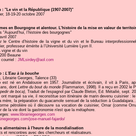
 : "Le vin et la République (1907-2007)"
er, 18-19-20 octobre 2007
es en Bourgogne et alentour. L’histoire de la mise en valeur de territoi
"Aujourd’hui, l’histoire des bourgognes"
vril 2007
r le Centre d’histoire de la vigne et du vin et le Bureau interprofessionn
er, professeur émérite à l’Université Lumière Lyon II.
a vigne et du vin
21200 Beaune
 courriel :
JMLsirdey@aol.com
o :
L'Eau à la bouche
, Librairie Georges, Talence (33)
est né en Andalousie en 1957. Journaliste et écrivain, il vit à Paris, a
mans, dont
Lettre du bout du monde
(Flammarion, 1998). Il a reçu en 2002 le P
pedir de boca)
, Traduit de l'espagnol par Claude Bleton, Ed. Métailié, sept. 2
 ont marqué sa vie, il reconstitue son itinéraire de marin devenu cuisinier : le
a mère, la préparation du guacamole sensuel de la séduction à Guadalajara...
-forme pétrolière où il découvre sa vocation de cuisinier, Omar (comme O
 de la vie dont la gastronomie n'est que la métaphore.
orges:
www.librairiegeorges.com
airiegeorges.com/jose-manuel-fajardo/
s alimentaires à l'heure de la mondialisation
s et rencontres avec des chercheurs et réalisateurs.