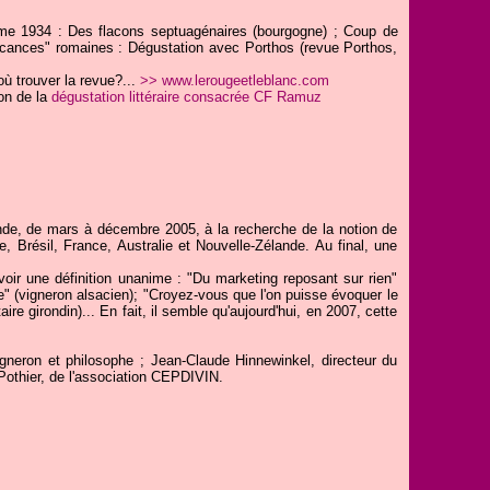
me 1934 : Des flacons septuagénaires (bourgogne) ; Coup de
acances" romaines : Dégustation avec Porthos (revue Porthos,
ù trouver la revue?...
>> www.lerougeetleblanc.com
on de la
dégustation littéraire consacrée CF Ramuz
nde, de mars à décembre 2005, à la recherche de la notion de
, Brésil, France, Australie et Nouvelle-Zélande. Au final, une
avoir une définition unanime : "Du marketing reposant sur rien"
me" (vigneron alsacien); "Croyez-vous que l'on puisse évoquer le
taire girondin)... En fait, il semble qu'aujourd'hui, en 2007, cette
igneron et philosophe ; Jean-Claude Hinnewinkel, directeur du
othier, de l'association CEPDIVIN.