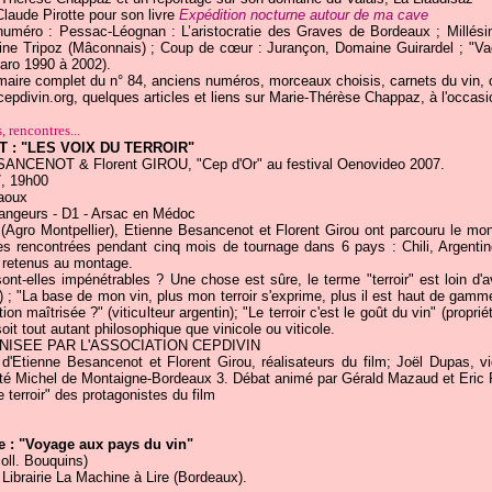
Claude Pirotte pour son livre
Expédition nocturne autour de ma cave
uméro : Pessac-Léognan : L’aristocratie des Graves de Bordeaux ; Millési
ine Tripoz (Mâconnais) ; Coup de cœur : Jurançon, Domaine Guirardel ; "V
Faro 1990 à 2002).
maire complet du n° 84, anciens numéros, morceaux choisis, carnets du vin, o
pdivin.org, quelques articles et liens sur Marie-Thérèse Chappaz, à l'occasi
 rencontres...
 : "LES VOIX DU TERROIR"
ESANCENOT & Florent GIROU, "Cep d'Or" au festival Oenovideo 2007.
, 19h00
aoux
angeurs - D1 - Arsac en Médoc
(Agro Montpellier), Etienne Besancenot et Florent Girou ont parcouru le mo
es rencontrées pendant cinq mois de tournage dans 6 pays : Chili, Argentine
s retenus au montage.
sont-elles impénétrables ? Une chose est sûre, le terme "terroir" est loin d'
en) ; "La base de mon vin, plus mon terroir s'exprime, plus il est haut de gam
tion maîtrisée ?" (viticulteur argentin); "Le terroir c'est le goût du vin" (proprié
t tout autant philosophique que vinicole ou viticole.
ISEE PAR L'ASSOCIATION CEPDIVIN
n d'Etienne Besancenot et Florent Girou, réalisateurs du film; Joël Dupas, v
ité Michel de Montaigne-Bordeaux 3. Débat animé par Gérald Mazaud et Eric P
 terroir" des protagonistes du film
re : "Voyage aux pays du vin"
coll. Bouquins)
Librairie La Machine à Lire (Bordeaux).