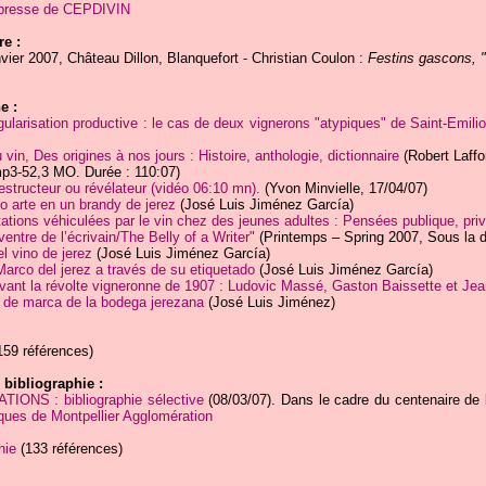
e presse de CEPDIVIN
re :
vier 2007, Château Dillon, Blanquefort - Christian Coulon :
Festins gascons, "
e :
gularisation productive : le cas de deux vignerons "atypiques" de Saint-Emili
in, Des origines à nos jours : Histoire, anthologie, dictionnaire
(Robert Laffon
mp3-52,3 MO. Durée : 110:07)
estructeur ou révélateur (vidéo 06:10 mn).
(Yvon Minvielle, 17/04/07)
 arte en un brandy de jerez
(José Luis Jiménez García)
ations véhiculées par le vin chez des jeunes adultes : Pensées publique, priv
ventre de l’écrivain/The Belly of a Writer"
(Printemps – Spring 2007, Sous la di
l vino de jerez
(José Luis Jiménez García)
Marco del jerez a través de su etiquetado
(José Luis Jiménez García)
vant la révolte vigneronne de 1907 : Ludovic Massé, Gaston Baissette et Je
 de marca de la bodega jerezana
(José Luis Jiménez)
59 références)
 bibliographie :
IONS : bibliographie sélective
(08/03/07). Dans le cadre du centenaire de 
ues de Montpellier Agglomération
hie
(133 références)