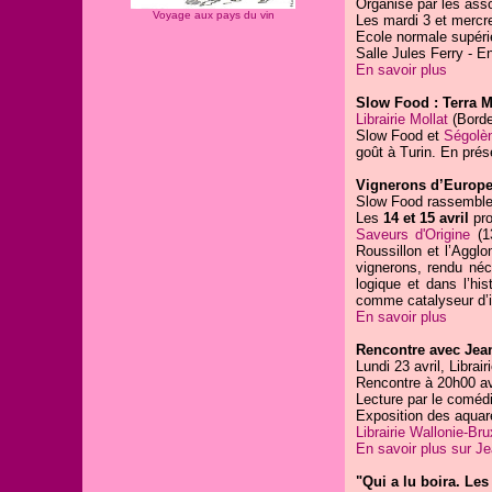
Organisé par les as
Voyage aux pays du vin
Les mardi 3 et mercre
Ecole normale supérie
Salle Jules Ferry - En
En savoir plus
Slow Food : Terra 
Librairie Mollat
(Borde
Slow Food et
Ségolè
goût à Turin. En prés
Vignerons d’Europ
Slow Food rassemble 
Les
14 et 15 avril
pro
Saveurs d'Origine
(13
Roussillon et l’Agglo
vignerons, rendu né
logique et dans l’hi
comme catalyseur d’id
En savoir plus
Rencontre avec Jean
Lundi 23 avril, Librai
Rencontre à 20h00 ave
Lecture par le coméd
Exposition des aquare
Librairie Wallonie-Bru
En savoir plus sur Je
"Qui a lu boira. Les 