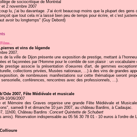
llège de sociocritique de Montréal
er et 2 novembre 2007
up lu, j’ai bu davantage. J’ai écrit beaucoup moins que la plupart des gens q
conçoit que tout cela m’a laissé bien peu de temps pour écrire, et c’est justeme
 faut avoir bu longtemps" (Guy Debord)
nts
Films...
.pierres et vins de légende
mbre 2007,
s de la ville de Dijon présente une exposition de prestige, mettant à l’honne
mées et façonnées par l'Homme pour le comble de son plaisir : un vocabulaire c
 de prestige associe la présentation d’oeuvres d'art, de gemmes exceptio
turelle, collections privées, Musées nationaux, ...) à des vins de grandes appe
xposition, de nombreuses manifestations sur cette thématique seront propos
n sensorielle, conférences, rencontres avec des professionnels, …).
b'Ode 2007, Fête Médiévale et musicale
 09-10/06/2007
ire et Mémoire des Graves organise une grande Fête Médiévale et Musicale
ations", samedi 9 et dimanche 10 juin 2007, au château Bardins, à Cadaujac.
7, 11h00, Château Bardins :
Concert Quintette de Schubert
 amis). Réservation indispensable au 05 56 30 78 01 - 10 euros à l'ordre de 
Collioure