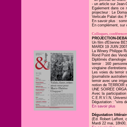
- un article sur Jean-
Egalement dans ce n
projecteur : Le Doma
Verticale Palari doc 
En savoir plus : som
En complément, sur ce
Colloques, conférences,
PROJECTION-DEBAT
Un film d'Etienne B
MARDI 19 JUIN 2007
La Winery Philippe R
Rond Point des Vend
Diplômés d'œnologie 
terroir : 160 personn
vingtaine d'entretien
Les voies du terroir 
(journaliste australi
terroir avec une irriga
notion de TERROIR soi
UNE SOIREE ORGAN
Avec la participatio
C.E.R.V.I.N, Univers
Dégustation : "vins de
En savoir plus
Dégustation littérai
(Ed. Robert Laffont, 
Mardi 22 mai, 18h00, 