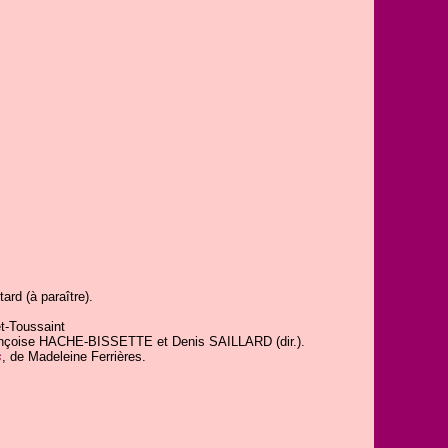
ard (à paraître).
t-Toussaint
ançoise HACHE-BISSETTE et Denis SAILLARD (dir.).
s
, de Madeleine Ferrières.