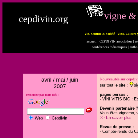
vigne & 
cepdivin.org
Vin, Culture & Société - Vino, Cultura 
accueil
|
CEPDIVIN association
|
re
conférences thématiques
|
antho
avril / mai / juin
Nouveautés sur cepdiv
sur tout le site :
si
2007
pages persos :
recherche par mots-clés :
- VINI VITIS BIO : Ed
Devenir partenaire 
Vous êtes vigneron, v
>> En savoir plus
Web
Cepdivin
Revue de presse :
- Compte-rendu du Co