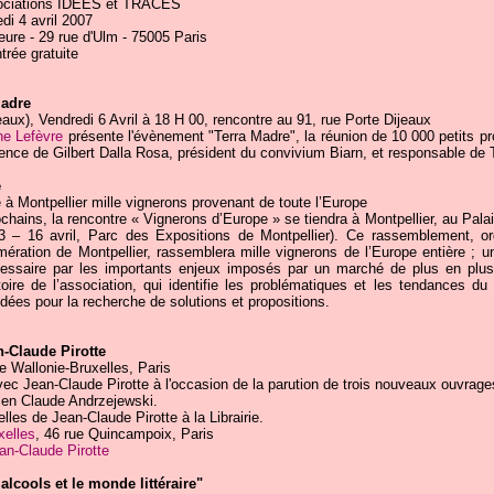
sociations IDEES et TRACES
di 4 avril 2007
ure - 29 rue d'Ulm - 75005 Paris
trée gratuite
Madre
aux), Vendredi 6 Avril à 18 H 00, rencontre au 91, rue Porte Dijeaux
ne Lefèvre
présente l'évènement "Terra Madre", la réunion de 10 000 petits pr
ence de Gilbert Dalla Rosa, président du convivium Biarn, et responsable de
e
à Montpellier mille vignerons provenant de toute l’Europe
chains, la rencontre « Vignerons d’Europe » se tiendra à Montpellier, au Pal
 – 16 avril, Parc des Expositions de Montpellier). Ce rassemblement, o
mération de Montpellier, rassemblera mille vignerons de l’Europe entière ; u
cessaire par les importants enjeux imposés par un marché de plus en plus
stoire de l’association, qui identifie les problématiques et les tendances
ées pour la recherche de solutions et propositions.
-Claude Pirotte
rie Wallonie-Bruxelles, Paris
c Jean-Claude Pirotte à l'occasion de la parution de trois nouveaux ouvrage
ien Claude Andrzejewski.
lles de Jean-Claude Pirotte à la Librairie.
xelles
, 46 rue Quincampoix, Paris
an-Claude Pirotte
alcools et le monde littéraire"