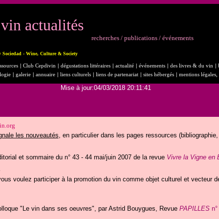
vin actualités
recherches / publications / événements
y Sociedad - Wine, Culture & Society
ssources
|
Club Cepdivin
|
dégustations littéraires
|
actualité
|
événements
|
des livres & du vin
|
logie
|
galerie
|
annuaire
|
liens culturels
|
liens de partenariat
|
sites hébergés
|
mentions légales, 
Mise à jour:04/03/2018 20:11:41
in.org
gnale les nouveautés
, en particulier dans les pages ressources (bibliographie, l
itorial et sommaire du n° 43 - 44 mai/juin 2007 de la revue
Vivre la Vigne en 
?
ous voulez participer à la promotion du vin comme objet culturel et vecteur de
lloque "Le vin dans ses oeuvres", par Astrid Bouygues, Revue
PAPILLES
n°