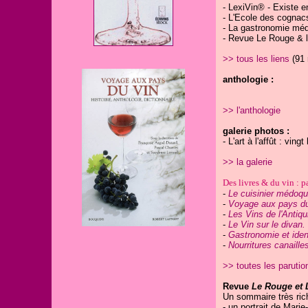
- LexiVin® - Existe e
- L'Ecole des cognac
- La gastronomie médi
- Revue Le Rouge & l
>> tous les liens
(91 
anthologie :
>> l'anthologie
galerie photos :
- L'art à l'affût : vin
>> la galerie
Des livres & du vin : p
-
Le cuisinier médoqu
-
Voyage aux pays du 
-
Les Vins de l'Antiqu
-
Le Vin sur le divan.
-
Gastronomie et ident
-
Nourritures canaille
>> toutes les parutio
Revue
Le Rouge et 
Un sommaire très rich
- un portrait de Mari