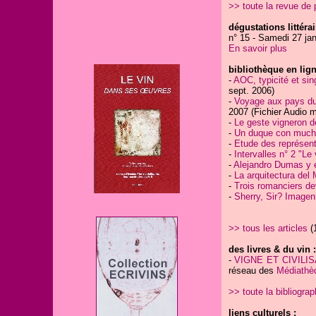
>> toute la revue d
dégustations littérai
n° 15 - Samedi 27 jan
En savoir plus
bibliothèque en lign
-
AOC, typicité et sin
sept. 2006)
-
Voyage aux pays du v
2007 (Fichier Audio 
-
Le geste vigneron d
-
Un duque con mucho
-
Etude des représent
-
Intervalles n° 2 "Le 
-
Alejandro Dumas y e
-
La arquitectura del 
-
Trois romanciers de
-
Sherry, Sir? Imagen
>> tous les articles
(1
des livres & du vin :
-
VIGNE ET CIVILISAT
réseau des
Médiathèq
>> toute la bibliograp
liens culturels :