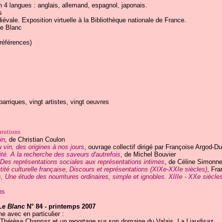
n 4 langues : anglais, allemand, espagnol, japonais.
s
évale. Exposition virtuelle à la Bibliothèque nationale de France.
e Blanc
références)
gt barriques, vingt artistes, vingt oeuvres
arutions
in
, de Christian Coulon
vin, des origines à nos jours
, ouvrage collectif dirigé par Françoise Argod-Dut
ité. A la recherche des saveurs d'autrefois
, de Michel Bouvier
 Des représentations sociales aux représentations intimes
, de Céline Simonne
ité culturelle française, Discours et représentations (XIXe-XXIe siècles)
, Fr
s, Une étude des nourritures ordinaires, simple et ignobles. XIIIe - XXe siècle
ns
Le Blanc
N° 84 - printemps 2007
e avec en particulier :
e-Thérèse Chappaz et un reportage sur son domaine du Valais, La Liaudisaz