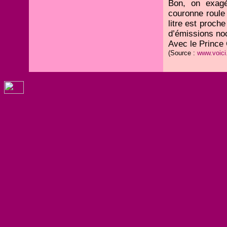
Bon, on exagèr
couronne roule 
litre est proch
d’émissions no
Avec le Prince C
(Source :
www.voici.