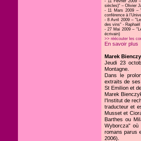
- 11 Février 2009
siècles)" – Olivier
- 11 Mars 2009 – 
conférence à l’Univer
- 8 Avril 2009 – "
des vins" - Raphaël 
- 27 Mai 2009 – "Le
écrivain)
>> réécouter les c
En savoir plus
Marek Bienczy
Jeudi 23 octob
Montagne.
Dans le prolo
extraits de se
St Emilion et d
Marek Bienczyk,
l'Institut de re
traducteur et e
Musset et Ciora
Barthes ou Mil
Wyborcza" où i
romans parus e
2006).