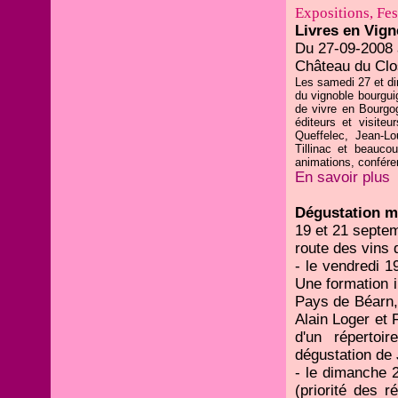
Expositions, Fest
Livres en Vign
Du 27-09-2008 
Château du Clo
Les samedi 27 et di
du vignoble bourguig
de vivre en Bourgog
éditeurs et visite
Queffelec, Jean-Lo
Tillinac et beauco
animations, conféren
En savoir plus
Dégustation m
19 et 21 septem
route des vins 
- le vendredi 
Une formation 
Pays de Béarn, 
Alain Loger et 
d'un répertoi
dégustation de
- le dimanche 2
(priorité des 