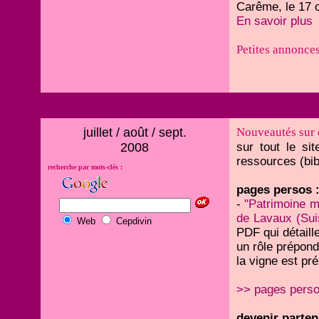
Carême, le 17 o
En savoir plus
Petites annonce
juillet / août / sept.
Nouveautés sur 
2008
sur tout le si
ressources (bibl
recherche par mots-clés :
pages persos 
-
"Patrimoine m
de Lavaux (Sui
Web
Cepdivin
PDF qui détaill
un rôle prépond
la vigne est pr
>> pages pers
devenir parten