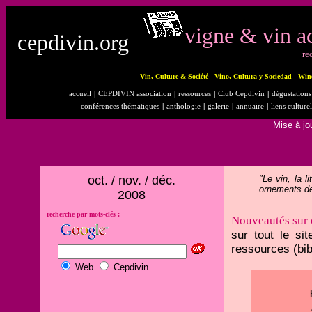
vigne & vin ac
cepdivin.org
re
Vin, Culture & Société - Vino, Cultura y Sociedad - Win
accueil
|
CEPDIVIN association
|
ressources
|
Club Cepdivin
|
dégustations 
conférences thématiques
|
anthologie
|
galerie
|
annuaire
|
liens culturel
Mise à jo
oct. / nov. / déc.
"Le vin, la 
ornements de 
2008
recherche par mots-clés :
Nouveautés sur 
sur tout le si
ressources (bibl
Web
Cepdivin