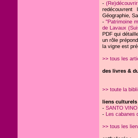
-
(Re)découvrir
redécouvrent 
Géographie, Sai
-
"Patrimoine m
de Lavaux (Sui
PDF qui détaill
un rôle prépond
la vigne est pr
>> tous les arti
des livres & du
>> toute la bibl
liens culturels
-
SANTO VINO
-
Les cabanes 
>> tous les lie