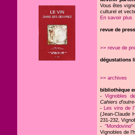
Vous êtes vigne
culturel et vect
En savoir plus
revue de press
>> revue de pr
dégustations li
>> archives
bibliothèque en
-
Vignobles d
Cahiers d'outr
-
Les vins de l
(Jean-Claude H
231-232, Vignob
-
"Mondovino"
Vignobles de l'