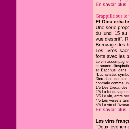
En savoir plus
Grappillé sur le
Et Dieu créa le
Une série propo
du lundi 15 au
vue d'esprit",
Breuvage des ho
Les livres sacr
forts avec les 
Le vin accompagne l
et source d'inspirat
et Bacchus dans l'
l'Eucharistie, symbo
Dieu dans certains 
contrario comme un 
1/5 Des Dieux, des
2/5 La foi du vigner
3/5 Le vin, entre oe
4/5 Les versets tan
5/5 Le vin et l'ivres
En savoir plus
Les vins franç
"Deux événemen