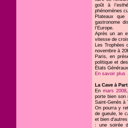
goût à l’esth
phénomènes cult
Plateaux que 
gastronome dis
l’Europe.
Après un an et
vitesse de crois
Les Trophées d
novembre à 20h
Paris, en pré
politique et de
États Généraux
En savoir plus
La Cave à Part
En
mars 2008
porte bien son 
Saint-Genès à 
On pourra y ret
de gueule, le c
et bien d'autre
: une soirée d