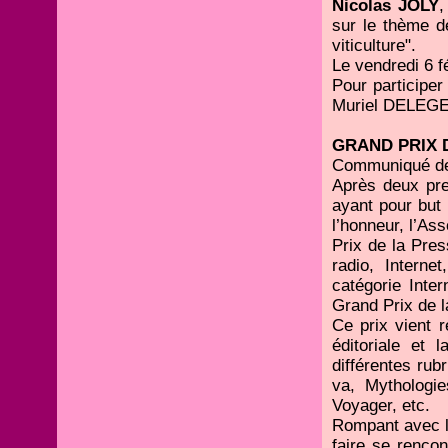
Nicolas JOLY
,
sur le thème d
viticulture".
Le vendredi 6 f
Pour participer
Muriel DELEGE
GRAND PRIX D
Communiqué de
Après deux pre
ayant pour but
l’honneur, l’As
Prix de la Press
radio, Interne
catégorie Inte
Grand Prix de l
Ce prix vient 
éditoriale et 
différentes rub
va, Mythologies
Voyager, etc.
Rompant avec le
faire se rencont