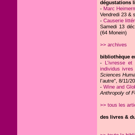
dégustations li
-
Marc Heimer
Vendredi 23 & 
-
Causerie littér
Samedi 13 déc
(64 Monein)
>> archives
bibliothèque en
-
L’ivresse et
individus ivre
Sciences Huma
l’autre", 8/11/2
-
Wine and Globa
Anthropoly of 
>> tous les arti
des livres & du