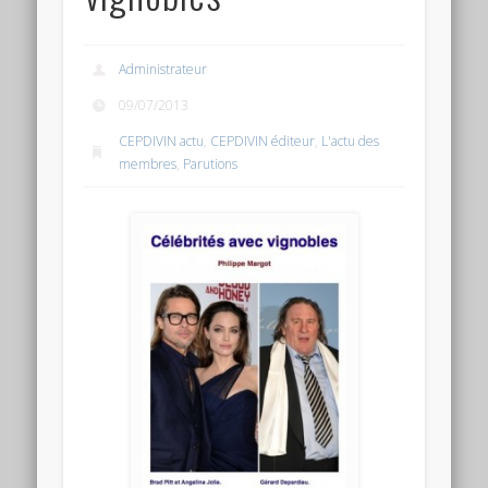
Connexion
Flux des publications
Administrateur
Flux des commentaires
09/07/2013
CEPDIVIN actu
,
CEPDIVIN éditeur
,
L'actu des
Site de WordPress-FR
membres
,
Parutions