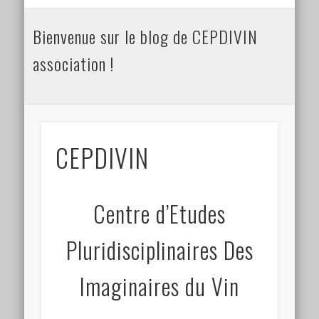
Connexion
Bienvenue sur le blog de CEPDIVIN
Flux des publications
association !
Flux des commentaires
Site de WordPress-FR
CEPDIVIN
Centre d’Etudes
Pluridisciplinaires Des
Imaginaires du Vin