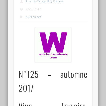
Amancio Tenaguillo y Cortázar
Connexion
27/10/2017
Flux des publications
Au fil du net
Flux des commentaires
Site de WordPress-FR
N°125 – automne
2017
Vins, Terroirs,