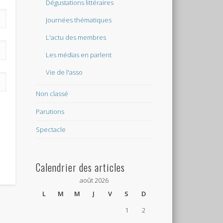
Dégustations littéraires
Journées thématiques
L'actu des membres
Les médias en parlent
Vie de l'asso
Non classé
Parutions
Spectacle
Calendrier des articles
août 2026
L
M
M
J
V
S
D
1
2