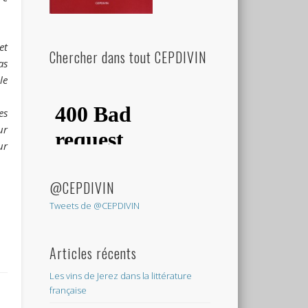
et
Chercher dans tout CEPDIVIN
as
le
es
ur
ur
@CEPDIVIN
Tweets de @CEPDIVIN
Articles récents
Les vins de Jerez dans la littérature
française