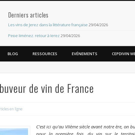
Derniers articles
org – les imaginaires du vin
Les vins de Jerez dans la littérature française
29/04/2026
Pepe Jiménez, retour à Jerez
29/04/2026
Réseau CEPDIVIN
BLOG
RESSOURCES
EVÉNEMENTS
CEPDIVIN WE
Mentions légales
Contact
Méta
 buveur de vin de France
Connexion
Flux des publications
ticles en ligne
Flux des commentaires
Site de WordPress-FR
C’est ici qu’au VIIème siècle avant notre ère, on bu
pour la première fois, du vin sur le territoi