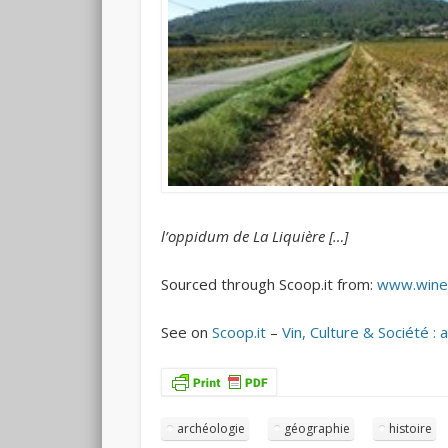
l’oppidum de La Liquière […]
Sourced through Scoop.it from:
www.winet
See on
Scoop.it
–
Vin, Culture & Société : 
archéologie
géographie
histoire