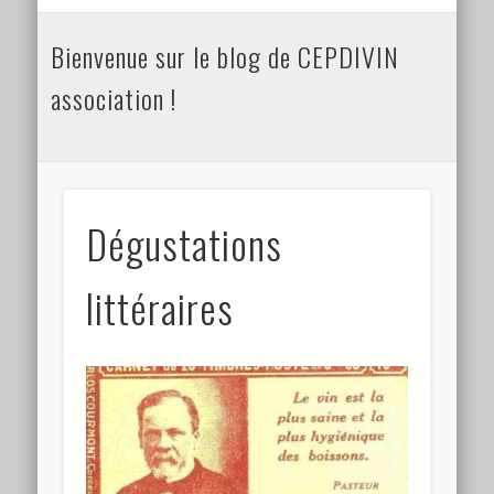
Connexion
Bienvenue sur le blog de CEPDIVIN
Flux des publications
association !
Flux des commentaires
Site de WordPress-FR
Dégustations
littéraires