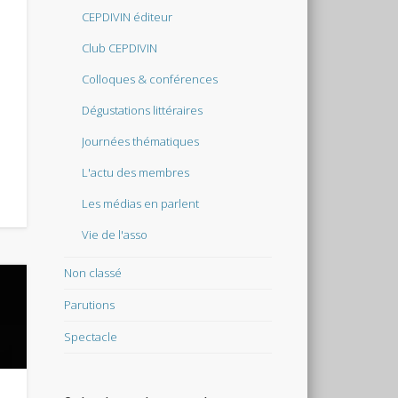
CEPDIVIN éditeur
Club CEPDIVIN
Colloques & conférences
Dégustations littéraires
Journées thématiques
L'actu des membres
Les médias en parlent
Vie de l'asso
Non classé
Parutions
Spectacle