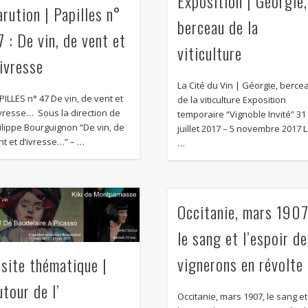
Exposition | Géorgie,
arution | Papilles n°
berceau de la
7 : De vin, de vent et
viticulture
’ivresse
La Cité du Vin | Géorgie, berce
PILLES n° 47 De vin, de vent et
de la viticulture Exposition
ivresse… Sous la direction de
temporaire “Vignoble Invité” 31
ilippe Bourguignon “De vin, de
juillet 2017 – 5 novembre 2017 
nt et d’ivresse…” – …
…
Occitanie, mars 1907
le sang et l’espoir d
vignerons en révolte
isite thématique |
utour de l’
Occitanie, mars 1907, le sang et