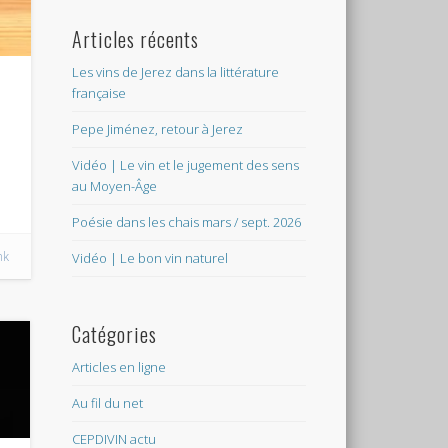
Articles récents
Les vins de Jerez dans la littérature
française
Pepe Jiménez, retour à Jerez
Vidéo | Le vin et le jugement des sens
au Moyen-Âge
Poésie dans les chais mars / sept. 2026
nk
Vidéo | Le bon vin naturel
Catégories
Articles en ligne
Au fil du net
CEPDIVIN actu