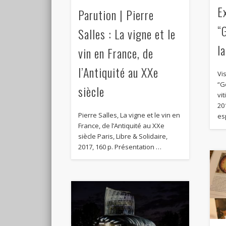
E
Parution | Pierre
“
Salles : La vigne et le
la
vin en France, de
l’Antiquité au XXe
Vi
“G
siècle
vi
20
Pierre Salles, La vigne et le vin en
es
France, de l’Antiquité au XXe
siècle Paris, Libre & Solidaire,
2017, 160 p. Présentation …