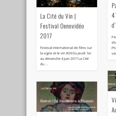
P
4
La Cité du Vin |
d
Festival Oenovidéo
2017
PA
d’
Festival international de films sur
Ph
la vigne et le vin #24 Du jeudi 1er
ve
au dimanche 4 juin 2017 La Cité
du …
V
A