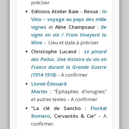
préciser
Editions Atelier Baie
–
Revue :
In
Vino – voyage au pays des mille
vignes
et
Aline Champsaur :
De
vigne en vin / From Vineyard to
Wine
– Lieu et date à préciser
Christophe Lucand :
Le pinard
des Poilus. Une histoire du vin en
France durant la Grande Guerre
(1914-1918)
– A confirmer
Lionel-Édouard
Martin
:
“Épitaphes d’ivrognes”
et autres textes – A confirmer
“La clé de Sancho :
Floréal
Romero
, Cervantès & Cie”
– A
confirmer.