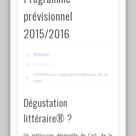
Connexion
prévisionnel
Flux des publications
2015/2016
Flux des commentaires
Site de WordPress-FR
Rédaction
29/06/2015
CEPDIVIN actu
,
Dégustations littéraires
,
Vie de
l'asso
Dégustation
littéraire® ?
Un métissage désinvolte de l’art, de la