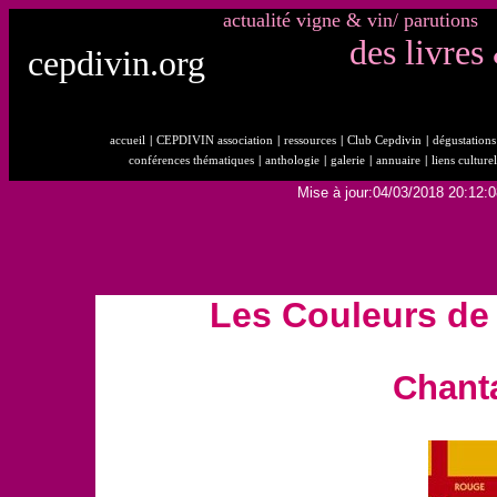
actualité vigne & vin/ parutions
des livres
cepdivin.org
accueil
|
CEPDIVIN association
|
ressources
|
Club Cepdivin
|
dégustations 
conférences thématiques
|
anthologie
|
galerie
|
annuaire
|
liens culturel
Mise à jour:04/03/2018 20:12:0
Les Couleurs d
Chant