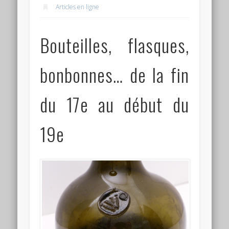
Articles en ligne
Connexion
Flux des publications
Bouteilles, flasques,
Flux des commentaires
bonbonnes… de la fin
Site de WordPress-FR
du 17e au début du
19e