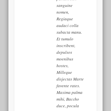
sanguine
nomen,
Regiaque
audaci colla
subacta manu.
Et tumulo
inscribent,
depulsos
moenibus
hostes,
Milleque
disjectas Marte
favente rates.
Maxima palma
mihi, Baccho
duce, pocula