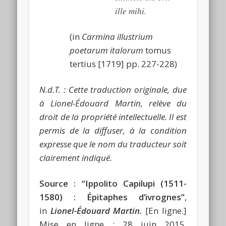
ille mihi.
(in
Carmina illustrium
poetarum italorum
tomus
tertius [1719] pp. 227-228)
N.d.T. : Cette traduction originale, due
à Lionel-Édouard Martin, relève du
droit de la propriété intellectuelle. Il est
permis de la diffuser, à la condition
expresse que le nom du traducteur soit
clairement indiqué.
Source :
“Ippolito Capilupi (1511-
1580) : Épitaphes d’ivrognes”
,
in
Lionel-Édouard Martin.
[En ligne.]
Mise en ligne : 28 juin 2015.