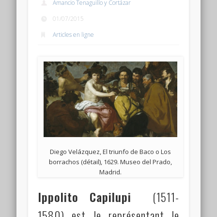
Amancio Tenaguillo y Cortázar
Connexion
01/07/2015
Flux des publications
Articles en ligne
Flux des commentaires
Site de WordPress-FR
Diego Velázquez, El triunfo de Baco o Los
borrachos (détail), 1629. Museo del Prado,
Madrid.
Ippolito Capilupi
(1511-
1580) est le représentant le