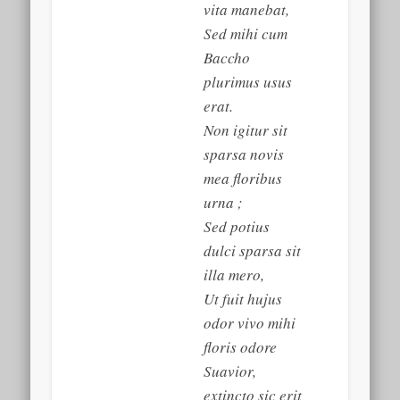
vita manebat,
Sed mihi cum
Baccho
plurimus usus
erat.
Non igitur sit
sparsa novis
mea floribus
urna ;
Sed potius
dulci sparsa sit
illa mero,
Ut fuit hujus
odor vivo mihi
floris odore
Suavior,
extincto sic erit