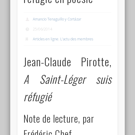
Connexion
Flux des publications
Amancio Tenaguillo y Cortázar
Flux des commentaires
25/06/2014
Articles en ligne
,
L'actu des membres
Site de WordPress-FR
Jean-Claude Pirotte,
A Saint-Léger suis
réfugié
Note de lecture, par
Frédéric Chef