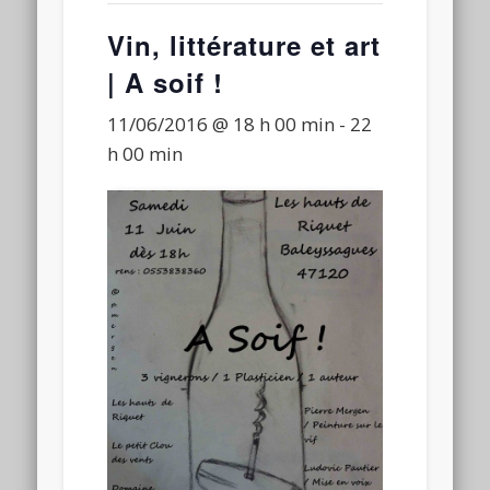
Connexion
Vin, littérature et art
Flux des publications
| A soif !
Flux des commentaires
11/06/2016 @ 18 h 00 min
-
22
Site de WordPress-FR
h 00 min
Laisser
un
commentai