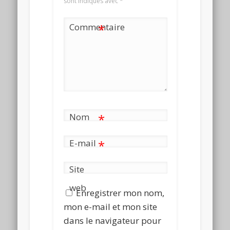
sont indiqués avec
*
Commentaire
*
Nom
*
E-mail
*
Site
web
Enregistrer mon nom,
mon e-mail et mon site
dans le navigateur pour