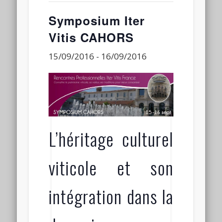
Connexion
Symposium Iter
Flux des publications
Vitis CAHORS
Flux des commentaires
15/09/2016
-
16/09/2016
Site de WordPress-FR
Laisser
un
commentai
L’héritage culturel
viticole et son
intégration dans la