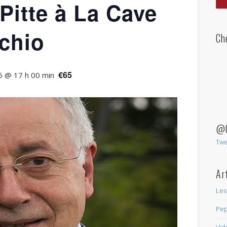
Pitte à La Cave
chio
Ch
€65
 @ 17 h 00 min
Laisser
@C
un
Twe
commentai
Ar
Les
Pep