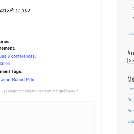
/2015 @ 17 h 00
« A
ories
nement:
Ar
ues & conférences
,
Arc
ation
ment Tags:
Mé
,
Jean-Robert Pitte
Con
.
Les champs obligatoires sont indiqués avec
*
Flu
Flu
Sit