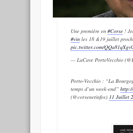
Une première en
#Corse
! J
#vin
les 18 &19 juillet proc
pic.twitter.com/QQa81qXgv
— LaCave PortoVecchio (
Porto-Vecchio : “La Bourgog
temps d’un week-end”
http:
(@corsenetinfos)
11 Juillet 