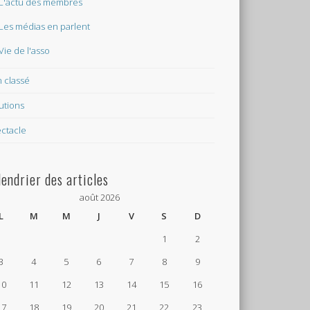
L'actu des membres
Les médias en parlent
Vie de l'asso
 classé
utions
ctacle
lendrier des articles
août 2026
L
M
M
J
V
S
D
1
2
3
4
5
6
7
8
9
10
11
12
13
14
15
16
17
18
19
20
21
22
23