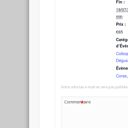
Fin :
19/07
min
Prix :
€65
Catég
d’Évè
Colloq
Dégust
Évène
Corse
Votre adresse e-mail ne sera pas publiée
*
Commentaire