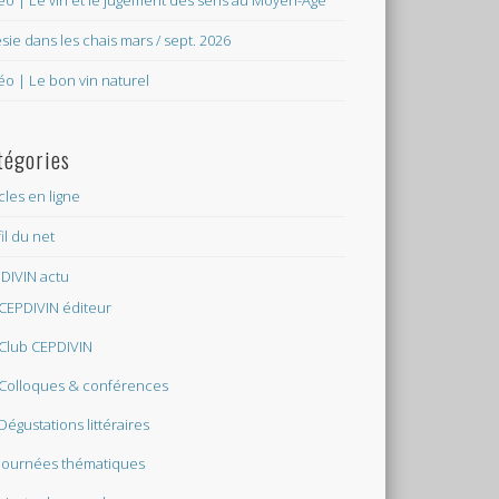
éo | Le vin et le jugement des sens au Moyen-Âge
sie dans les chais mars / sept. 2026
éo | Le bon vin naturel
tégories
icles en ligne
fil du net
DIVIN actu
CEPDIVIN éditeur
Club CEPDIVIN
Colloques & conférences
Dégustations littéraires
Journées thématiques