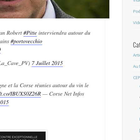
Vid
Poé
Vid
ean Robert
#Pitte
interviendra autour du
hains
#portovecchio
Ca
0
Art
@La_Cave_PV)
7 Juillet 2015
Au 
CEP
ne et la Corse réunies autour du vin le
//t.co/IBUXS0Z26R
— Corse Net Infos
2015