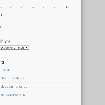
24
25
26
27
28
29
30
31
vr
chives
hives
ta
nexion
x des publications
x des commentaires
e de WordPress-FR