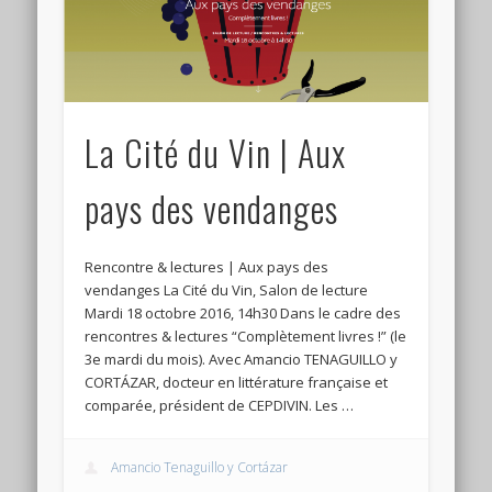
Connexion
Flux des publications
Flux des commentaires
La Cité du Vin | Aux
Site de WordPress-FR
pays des vendanges
Rencontre & lectures | Aux pays des
vendanges La Cité du Vin, Salon de lecture
Mardi 18 octobre 2016, 14h30 Dans le cadre des
rencontres & lectures “Complètement livres !” (le
3e mardi du mois). Avec Amancio TENAGUILLO y
CORTÁZAR, docteur en littérature française et
comparée, président de CEPDIVIN. Les …
Amancio Tenaguillo y Cortázar