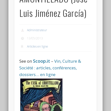
Connexion
Luis Jiménez García)
Flux des publications
Flux des commentaires
Administrateur
Site de WordPress-FR
13/05/2013
Articles en ligne
Scoop.it
See on
–
Vin, Culture &
Société : articles, conférences,
dossiers… en ligne