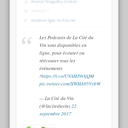
Amancio Tenaguillo y Cortázar
Connexion
24/09/2017
Flux des publications
Articles en ligne
,
Au fil du net
Flux des commentaires
Les Podcasts de La Cité du
Site de WordPress-FR
Vin sont disponibles en
ligne, pour écouter ou
réécouter tous les
événements
!
https://t.co/UVAHJ9OjQM
pic.twitter.com/XWHA95VybW
— La Cité du Vin
(@laciteduvin)
22
septembre 2017