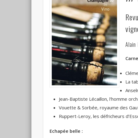
Revu
vign
Alain
Carne
Cléme
La ta
Ansel
Jean-Baptiste Lécaillon, l’homme or
Vouette & Sorbée, royaume des Gau
Ruppert-Leroy, les défricheurs d’Es
Echapée belle :