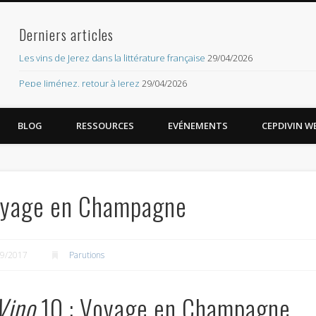
Derniers articles
org – les imaginaires du vin
Les vins de Jerez dans la littérature française
29/04/2026
Pepe Jiménez, retour à Jerez
29/04/2026
Réseau CEPDIVIN
BLOG
RESSOURCES
EVÉNEMENTS
CEPDIVIN WE
Mentions légales
Contact
Méta
 Voyage en Champagne
Connexion
Flux des publications
09/2017
Parutions
Flux des commentaires
Site de WordPress-FR
Vino
10 : Voyage en Champagne