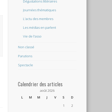
Dégustations littéraires
Journées thématiques
L'actu des membres
Les médias en parlent
Vie de l'asso
Non classé
Parutions
Spectacle
Calendrier des articles
août 2026
L
M
M
J
V
S
D
1
2