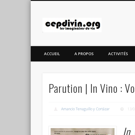
cepdivin.
ACCUEIL
A PROPOS
ACTIVITÉS
Parution | In Vino :
Amancio Tenaguillo y Cortázar
13/
In 