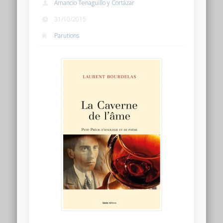
Amancio Tenaguillo y Cortázar
Connexion
31/10/2015
Flux des publications
Parutions
Flux des commentaires
Site de WordPress-FR