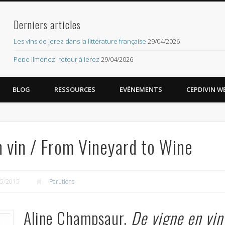
Derniers articles
org – les imaginaires du vin
Les vins de Jerez dans la littérature française
29/04/2026
Pepe Jiménez, retour à Jerez
29/04/2026
Réseau CEPDIVIN
BLOG
RESSOURCES
EVÉNEMENTS
CEPDIVIN WE
Mentions légales
Contact
Méta
n vin / From Vineyard to Wine
Connexion
Flux des publications
05/2015
Parutions
Flux des commentaires
Site de WordPress-FR
Aline Champsaur,
De vigne en vin