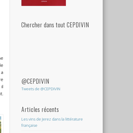
Chercher dans tout CEPDIVIN
ne
de
 a
re
@CEPDIVIN
il
Tweets de @CEPDIVIN
t.
Articles récents
Les vins de Jerez dans la littérature
française