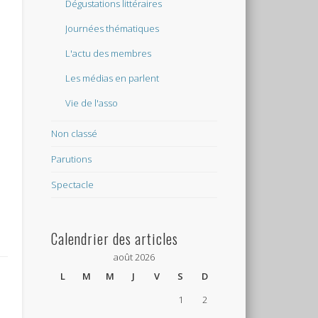
Dégustations littéraires
Journées thématiques
L'actu des membres
Les médias en parlent
Vie de l'asso
Non classé
Parutions
Spectacle
Calendrier des articles
août 2026
L
M
M
J
V
S
D
1
2