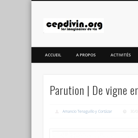
cepdivin.
ACCUEIL
A PROPOS
ACTIVITÉS
Parution | De vigne e
Amancio Tenaguillo y Cortázar
30/