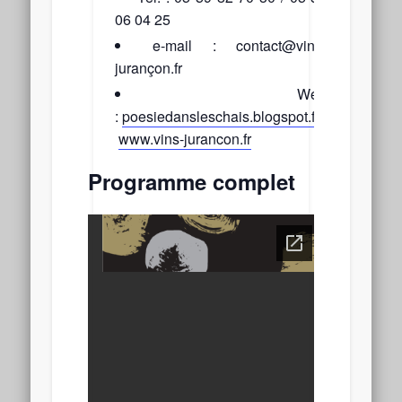
06 04 25
e-mail : contact@vins-
jurançon.fr
Web
:
poesiedansleschais.blogspot.fr
/
www.vins-jurancon.fr
Programme complet