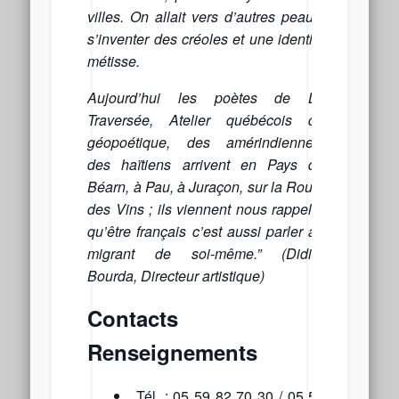
villes.
On allait vers d’autres peaux,
s’inventer des créoles et une identité
métisse.
Aujourd’hui les poètes de La
Traversée, Atelier québécois de
géopoétique, des amérindiennes,
des haïtiens arrivent en Pays de
Béarn, à Pau, à Juraçon, sur la Route
des Vins ; ils viennent nous rappeler
qu’être français c’est aussi parler au
migrant de soi-même.” (
Didier
Bourda, Directeur artistique)
Contacts /
Renseignements
Tél. : 05 59 82 70 30 / 05 59