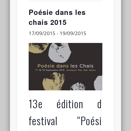
Connexion
Poésie dans les
Flux des publications
chais 2015
Flux des commentaires
17/09/2015
-
19/09/2015
Site de WordPress-FR
Laisser
un
commentai
13e édition du
festival “Poésie