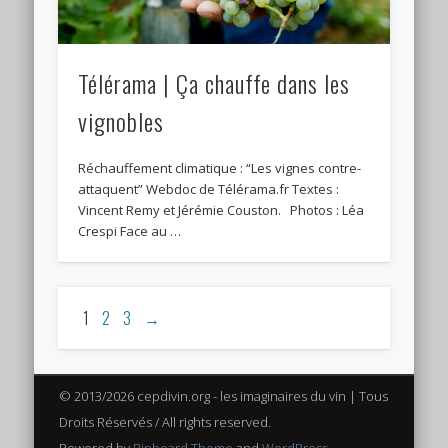
Télérama | Ça chauffe dans les
vignobles
Réchauffement climatique : “Les vignes contre-
attaquent” Webdoc de Télérama.fr Textes :
Vincent Remy et Jérémie Couston. Photos : Léa
Crespi Face au …
1
2
3
→
© 2013/2026 cepdivin.org - les imaginaires du vin | Tous
Droits Réservés / All rights reserved.
Powered by
Pinboard Theme
and
WordPress