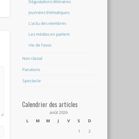
Dégustations littéraires
Journées thématiques
L'actu des membres
Les médias en parlent
Vie de l'asso
Non classé
Parutions
Spectacle
Calendrier des articles
août 2026
L
M
M
J
V
S
D
1
2