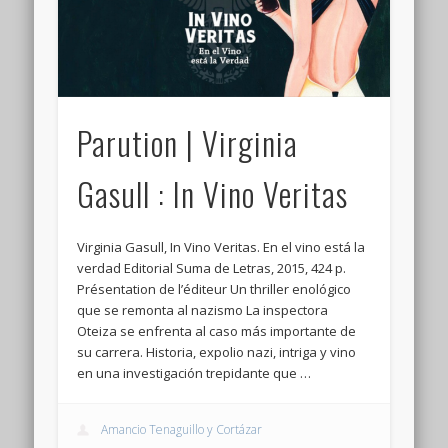
Connexion
Flux des publications
Flux des commentaires
Parution | Virginia
Site de WordPress-FR
Gasull : In Vino Veritas
Virginia Gasull, In Vino Veritas. En el vino está la
verdad Editorial Suma de Letras, 2015, 424 p.
Présentation de l’éditeur Un thriller enológico
que se remonta al nazismo La inspectora
Oteiza se enfrenta al caso más importante de
su carrera. Historia, expolio nazi, intriga y vino
en una investigación trepidante que …
Amancio Tenaguillo y Cortázar