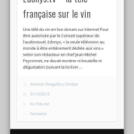
Connexion
française sur le vin
Flux des publications
Flux des commentaires
Une télé du vin en live stream sur Internet Pour
être autorisée par le Conseil supérieur de
Site de WordPress-FR
l’audiovisuel, Edonys, « la seule télévision au
monde à être entièrement dédiée aux vins »
selon son rédacteur en chef Jean-Michel
Peyronnet, ne devait montrer ni bouteille ni
dégustation (suivant la loi Evin …
Amancio Tenaguillo y Cortázar
31/10/2013
Au fil du net
Permalink