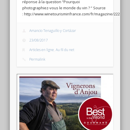
réponse à la question “Pourquoi
photographiez-vous le monde du vin ? “ Source
: http://www.winetourisminfrance.com/fr/magazine/2221_gr
Amancio Tenaguillo y Cortázar
23/08/2017
Articles en ligne
,
Au fil du net
Permalink