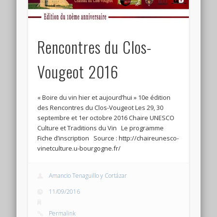
Connexion
Flux des publications
Rencontres du Clos-
Flux des commentaires
Site de WordPress-FR
Vougeot 2016
« Boire du vin hier et aujourd’hui » 10e édition
des Rencontres du Clos-Vougeot Les 29, 30
septembre et 1er octobre 2016 Chaire UNESCO
Culture et Traditions du Vin Le programme
Fiche d’inscription Source : http://chaireunesco-
vinetculture.u-bourgogne.fr/
Amancio Tenaguillo y Cortázar
11/09/2016
Permalink