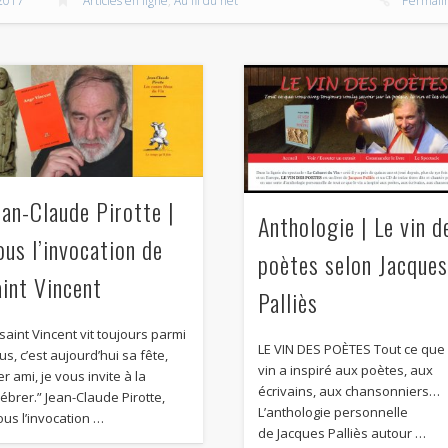
2017
Articles en ligne
,
Au fil du net
Permali
ube]
ean-Claude Pirotte |
Anthologie | Le vin d
ous l’invocation de
poètes selon Jacque
aint Vincent
Palliès
saint Vincent vit toujours parmi
LE VIN DES POÈTES Tout ce que 
us, c’est aujourd’hui sa fête,
vin a inspiré aux poètes, aux
r ami, je vous invite à la
écrivains, aux chansonniers…
lébrer.” Jean-Claude Pirotte,
L’anthologie personnelle
ous l’invocation …
de Jacques Palliès autour …