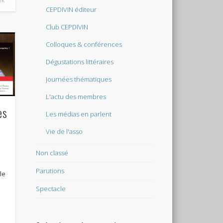
nk
CEPDIVIN éditeur
Club CEPDIVIN
Colloques & conférences
Dégustations littéraires
Journées thématiques
L'actu des membres
es
Les médias en parlent
s
Vie de l'asso
Non classé
Parutions
le
Spectacle