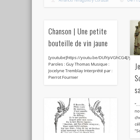
Amancio Tenaguillo y Cortázar
04/11/
Chanson | Une petite
bouteille de vin jaune
[youtube]https://youtu.be/DUlYpVGhCG4[/yout
J
Paroles : Guy Thomas Musique :
Jocelyne Tremblay Interprété par :
S
Pierrot Fournier
s
“…
no
che
cé
“S