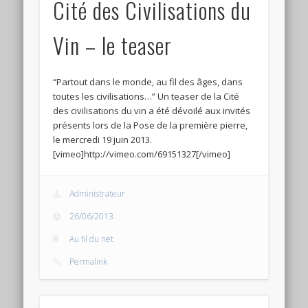
Cité des Civilisations du
Connexion
Vin – le teaser
Flux des publications
Flux des commentaires
“Partout dans le monde, au fil des âges, dans
Site de WordPress-FR
toutes les civilisations…” Un teaser de la Cité
des civilisations du vin a été dévoilé aux invités
présents lors de la Pose de la première pierre,
le mercredi 19 juin 2013.
[vimeo]http://vimeo.com/69151327[/vimeo]
Administrateur
26/06/2013
Au fil du net
Permalink