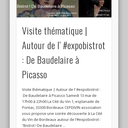
Connexion
Flux des publications
Visite thématique |
Flux des commentaires
Site de WordPress-FR
Autour de l’ #expobistrot
: De Baudelaire à
Picasso
Visite thématique | Autour de l’ #expobistrot :
De Baudelaire à Picasso Samedi 13 mai de
17h00 à 22h00 La Cité du Vin 1, esplanade de
Pontac, 33300 Bordeaux CEPDIVIN association
vous propose une soirée découverte à La Cité
du Vin de Bordeaux autour de l’#expobistrot :
“Bistrot ! De Baudelaire …