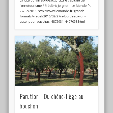
La Cité du Vin Bordeaux, future capitale de
l’œnotourisme ? Frédéric Joignot – Le Monde.fr,
27/02/2016. http://www.lemonde.fr/grands-
formats/visuel/2016/02/27/a-bordeaux-un-
autel-pour-bacchus_4872931_4497053.html
Parution | Du chêne-liège au
bouchon