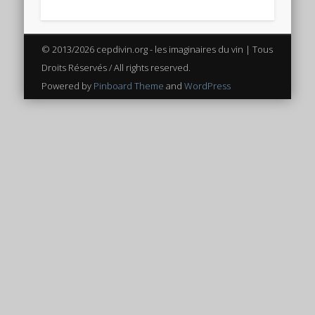
Connexion
Flux des publications
© 2013/2026 cepdivin.org - les imaginaires du vin | Tous
Flux des commentaires
Droits Réservés / All rights reserved.
Powered by
Pinboard Theme
and
WordPress
Site de WordPress-FR