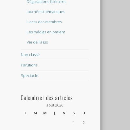
Dégustations littéraires
Journées thématiques
L'actu des membres
Les médias en parlent
Vie de l'asso
Non classé
Parutions
Spectacle
Calendrier des articles
août 2026
L
M
M
J
V
S
D
1
2