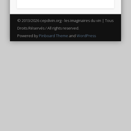
Connexion
Flux des publications
© 2013/2026 cepdivin.org - les imaginaires du vin | Tous
Flux des commentaires
Droits Réservés / All rights reserved.
Powered by
Pinboard Theme
and
WordPress
Site de WordPress-FR